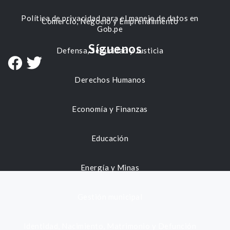
Política de privacidad para el manejo de datos en
Comercio, Negocio y Emprendimiento
Gob.pe
Síguenos
Defensa, Seguridad y Justicia
Derechos Humanos
Economía y Finanzas
Educación
Energía y Minas
Gestión municipal
Identidad, Nacimiento, Matrimonio y Defunción