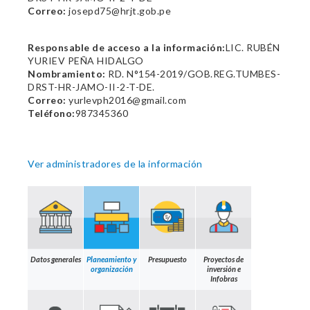
Correo:
josepd75@hrjt.gob.pe
Responsable de acceso a la información:
LIC. RUBÉN
YURIEV PEÑA HIDALGO
Nombramiento:
RD. N°154-2019/GOB.REG.TUMBES-
DRST-HR-JAMO-II-2-T-DE.
Correo:
yurlevph2016@gmail.com
Teléfono:
987345360
Ver administradores de la información
Datos generales
Planeamiento y
Presupuesto
Proyectos de
organización
inversión e
Infobras