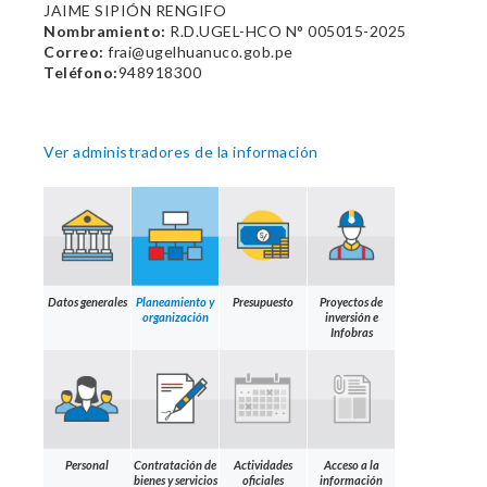
JAIME SIPIÓN RENGIFO
Nombramiento:
R.D.UGEL-HCO N° 005015-2025
Correo:
frai@ugelhuanuco.gob.pe
Teléfono:
948918300
Ver administradores de la información
Datos generales
Planeamiento y
Presupuesto
Proyectos de
organización
inversión e
Infobras
Personal
Contratación de
Actividades
Acceso a la
bienes y servicios
oficiales
información