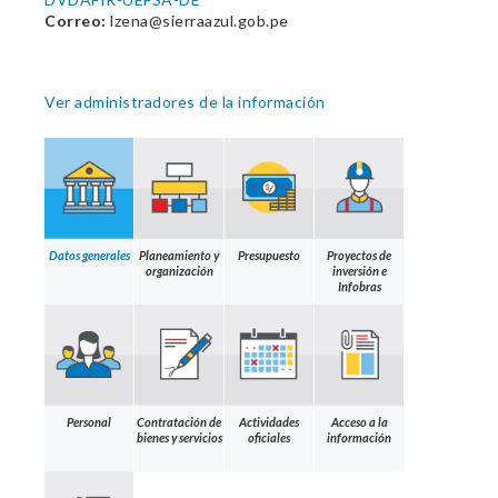
Correo:
lzena@sierraazul.gob.pe
Ver administradores de la información
Datos generales
Planeamiento y
Presupuesto
Proyectos de
organización
inversión e
Infobras
Personal
Contratación de
Actividades
Acceso a la
bienes y servicios
oficiales
información