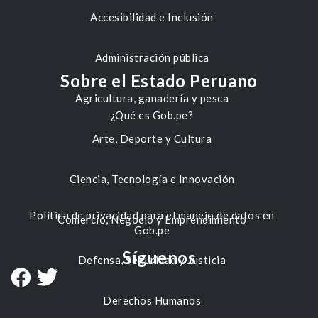
Accesibilidad e Inclusión
Administración pública
Sobre el Estado Peruano
Agricultura, ganadería y pesca
¿Qué es Gob.pe?
Arte, Deporte y Cultura
Ciencia, Tecnología e Innovación
Política de privacidad para el manejo de datos en
Comercio, Negocio y Emprendimiento
Gob.pe
Síguenos
Defensa, Seguridad y Justicia
Derechos Humanos