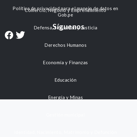
Política de privacidad para el manejo de datos en
Comercio, Negocio y Emprendimiento
Gob.pe
Síguenos
Defensa, Seguridad y Justicia
Derechos Humanos
Economía y Finanzas
Educación
Energía y Minas
Gestión municipal
Identidad, Nacimiento, Matrimonio y Defunción