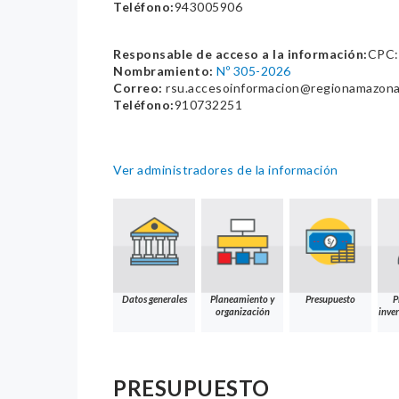
Teléfono:
943005906
Responsable de acceso a la información:
CPC:
Nombramiento:
Nº 305-2026
Correo:
rsu.accesoinformacion@regionamazona
Teléfono:
910732251
Ver administradores de la información
Datos generales
Planeamiento y
Presupuesto
P
organización
inver
PRESUPUESTO