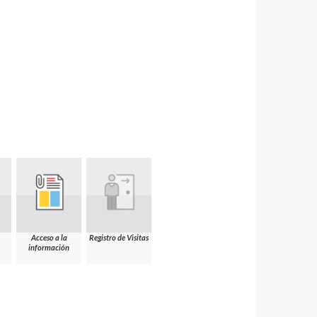
Acceso a la
Registro de Visitas
información