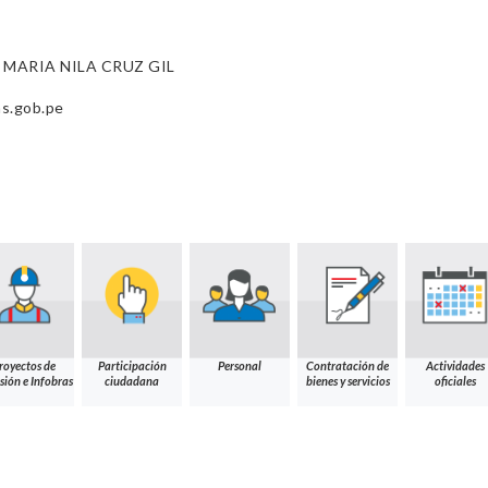
 MARIA NILA CRUZ GIL
s.gob.pe
royectos de
Participación
Personal
Contratación de
Actividades
sión e Infobras
ciudadana
bienes y servicios
oficiales