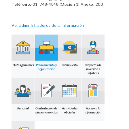
Teléfono:
(01) 748-4848 (Opción 1) Anexo: 200
Ver administradores de la información
Datos generales
Planeamiento y
Presupuesto
Proyectos de
organización
inversión e
Infobras
Personal
Contratación de
Actividades
Acceso a la
bienes y servicios
oficiales
información