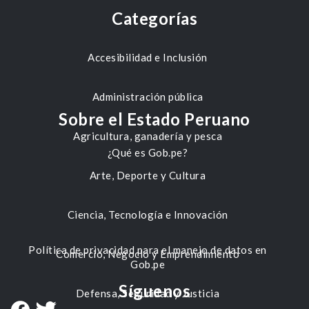
Categorías
Accesibilidad e Inclusión
Administración pública
Sobre el Estado Peruano
Agricultura, ganadería y pesca
¿Qué es Gob.pe?
Arte, Deporte y Cultura
Ciencia, Tecnología e Innovación
Política de privacidad para el manejo de datos en
Comercio, Negocio y Emprendimiento
Gob.pe
Síguenos
Defensa, Seguridad y Justicia