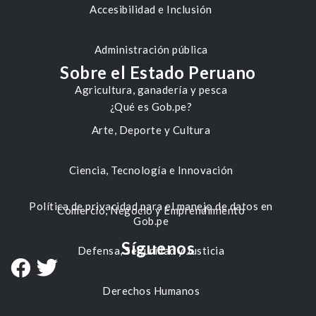
Accesibilidad e Inclusión
Administración pública
Sobre el Estado Peruano
Agricultura, ganadería y pesca
¿Qué es Gob.pe?
Arte, Deporte y Cultura
Ciencia, Tecnología e Innovación
Política de privacidad para el manejo de datos en
Comercio, Negocio y Emprendimiento
Gob.pe
Síguenos
Defensa, Seguridad y Justicia
Derechos Humanos