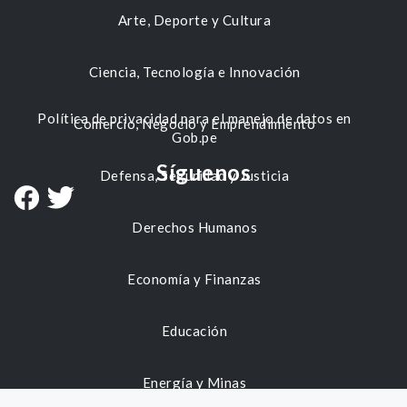
Arte, Deporte y Cultura
Ciencia, Tecnología e Innovación
Política de privacidad para el manejo de datos en
Comercio, Negocio y Emprendimiento
Gob.pe
Síguenos
Defensa, Seguridad y Justicia
Derechos Humanos
Economía y Finanzas
Educación
Energía y Minas