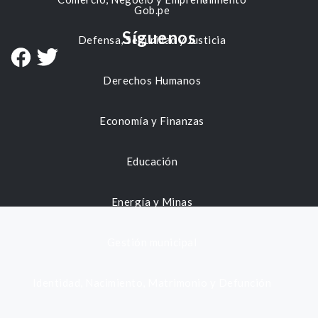
Gob.pe
Síguenos
Defensa, Seguridad y Justicia
Derechos Humanos
Economía y Finanzas
Educación
Energía y Minas
Gestión municipal
Identidad, Nacimiento, Matrimonio y Defunción