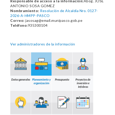
Responsable de acceso a la información:
Abog. JOSE
ANTONIO SOSA GOMEZ
Nombramiento:
Resolución de Alcaldía Nro. 0127-
2026-A-HMPP-PASCO
Correo:
jasosag@email.munipasco.gob.pe
Teléfono:
935300104
Ver administradores de la información
Datos generales
Planeamiento y
Presupuesto
Proyectos de
organización
inversión e
Infobras