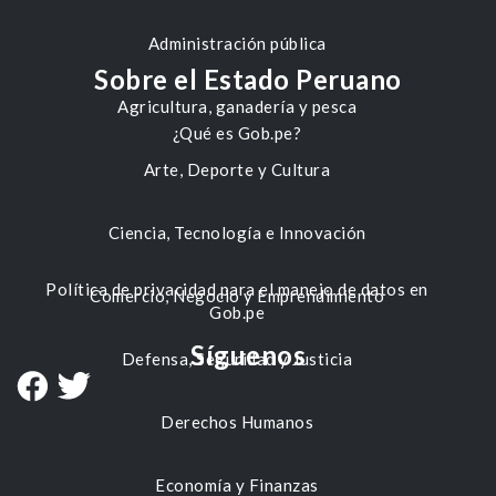
Administración pública
Sobre el Estado Peruano
Agricultura, ganadería y pesca
¿Qué es Gob.pe?
Arte, Deporte y Cultura
Ciencia, Tecnología e Innovación
Política de privacidad para el manejo de datos en
Comercio, Negocio y Emprendimiento
Gob.pe
Síguenos
Defensa, Seguridad y Justicia
Derechos Humanos
Economía y Finanzas