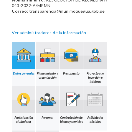
043-2022-A/MPMN
Correo:
transparencia@munimoquegua.gob.pe
Ver administradores de la información
Datos generales
Planeamiento y
Presupuesto
Proyectos de
organización
inversión e
Infobras
Participación
Personal
Contratación de
Actividades
ciudadana
bienes y servicios
oficiales