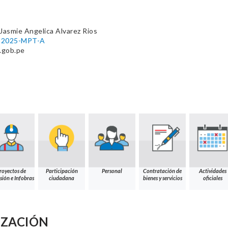
Jasmie Angelica Alvarez Rios
54-2025-MPT-A
.gob.pe
royectos de
Participación
Personal
Contratación de
Actividades
sión e Infobras
ciudadana
bienes y servicios
oficiales
IZACIÓN