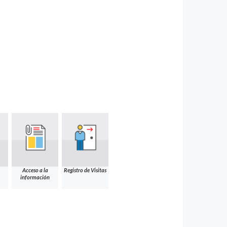
Acceso a la
Registro de Visitas
información