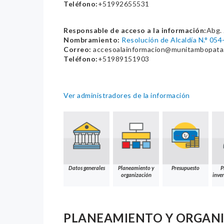
Teléfono:
+51992655531
Responsable de acceso a la información:
Abg. 
Nombramiento:
Resolución de Alcaldía N.° 0
Correo:
accesoalainformacion@munitambopata
Teléfono:
+51989151903
Ver administradores de la información
Datos generales
Planeamiento y
Presupuesto
P
organización
inver
PLANEAMIENTO Y ORGAN