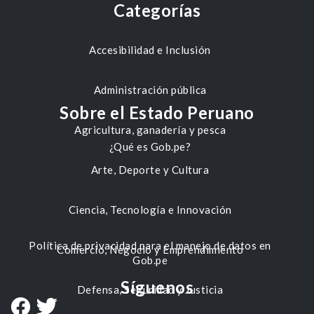
Categorías
Accesibilidad e Inclusión
Administración pública
Sobre el Estado Peruano
Agricultura, ganadería y pesca
¿Qué es Gob.pe?
Arte, Deporte y Cultura
Ciencia, Tecnología e Innovación
Política de privacidad para el manejo de datos en
Comercio, Negocio y Emprendimiento
Gob.pe
Síguenos
Defensa, Seguridad y Justicia