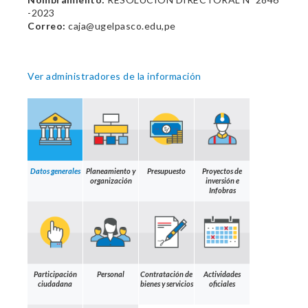
-2023
Correo:
caja@ugelpasco.edu,pe
Ver administradores de la información
Datos generales
Planeamiento y
Presupuesto
Proyectos de
organización
inversión e
Infobras
Participación
Personal
Contratación de
Actividades
ciudadana
bienes y servicios
oficiales