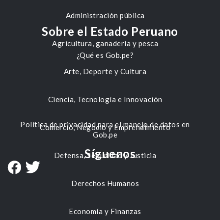
Administración pública
Sobre el Estado Peruano
Agricultura, ganadería y pesca
¿Qué es Gob.pe?
Arte, Deporte y Cultura
Ciencia, Tecnología e Innovación
Política de privacidad para el manejo de datos en
Comercio, Negocio y Emprendimiento
Gob.pe
Síguenos
Defensa, Seguridad y Justicia
Derechos Humanos
Economía y Finanzas