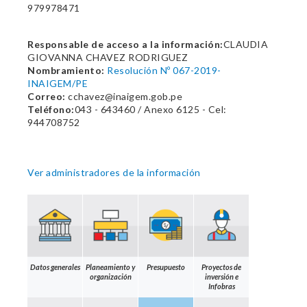
979978471
Responsable de acceso a la información:
CLAUDIA
GIOVANNA CHAVEZ RODRIGUEZ
Nombramiento:
Resolución Nº 067-2019-
INAIGEM/PE
Correo:
cchavez@inaigem.gob.pe
Teléfono:
043 - 643460 / Anexo 6125 - Cel:
944708752
Ver administradores de la información
Datos generales
Planeamiento y
Presupuesto
Proyectos de
organización
inversión e
Infobras