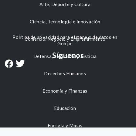
Arte, Deporte y Cultura
Ciencia, Tecnología e Innovación
Política de privacidad para el manejo de datos en
Comercio, Negocio y Emprendimiento
Gob.pe
Síguenos
Defensa, Seguridad y Justicia
Derechos Humanos
Economía y Finanzas
Educación
Energía y Minas