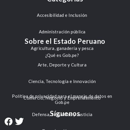
Accesibilidad e Inclusión
Administración pública
Sobre el Estado Peruano
Agricultura, ganadería y pesca
¿Qué es Gob.pe?
Arte, Deporte y Cultura
Ciencia, Tecnología e Innovación
Política de privacidad para el manejo de datos en
Comercio, Negocio y Emprendimiento
Gob.pe
Síguenos
Defensa, Seguridad y Justicia