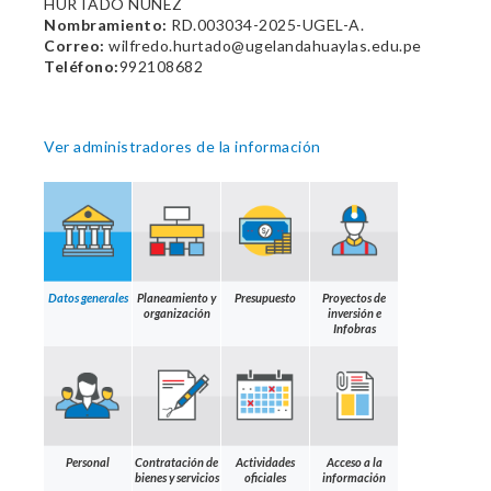
HURTADO NUÑEZ
Nombramiento:
RD.003034-2025-UGEL-A.
Correo:
wilfredo.hurtado@ugelandahuaylas.edu.pe
Teléfono:
992108682
Ver administradores de la información
Datos generales
Planeamiento y
Presupuesto
Proyectos de
organización
inversión e
Infobras
Personal
Contratación de
Actividades
Acceso a la
bienes y servicios
oficiales
información