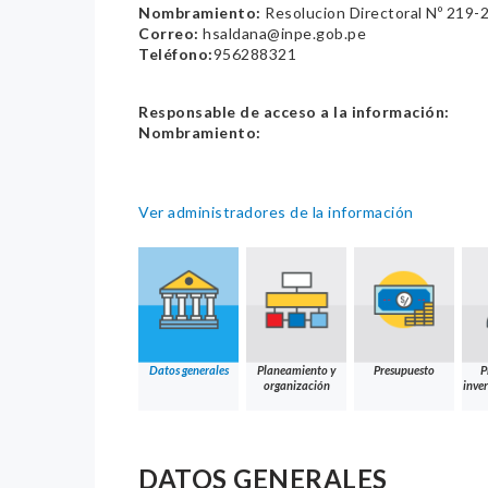
Nombramiento:
Resolucion Directoral Nº 219
Correo:
hsaldana@inpe.gob.pe
Teléfono:
956288321
Responsable de acceso a la información:
Nombramiento:
Ver administradores de la información
Datos generales
Planeamiento y
Presupuesto
P
organización
inver
DATOS GENERALES