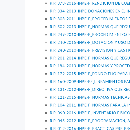
R.P. 378-2016-INPE-P_RENDICION DE CUE
R.P. 334-2013-INPE-DONACIONES EN EL I
R.P. 308-2011-INPE-P_PROCEDIMIENTOS 
R.P. 302-2013-INPE-P_NORMAS QUE REG
R.P. 249-2010-INPE-P_PROCEDIMIENTO
R.P. 240-2015-INPE-P_DOTACION Y USO 
R.P. 240-2010-INPE-P_PREVISION Y CAS
R.P. 201-2014-INPE-P-NORMAS QUE REGU
R.P. 184-2013-INPE-P_NORMAS Y PROCED
R.P. 179-2015-INPE-P_FONDO FIJO PARA 
R.P. 160-2009-INPE-PE_LINEAMIENTOS 
R.P. 131-2012-INPE-P_DIRECTIVA QUE R
R.P. 121-2015-INPE-P_NORMAS TECNICA
R.P. 104-2011-INPE-P_NORMAS PARA LA 
R.P. 060-2016-INPE-P_INVENTARIO FISIC
R.P. 043-2012-INPE-P_PROGRAMACION, 
R.P. 012-2016-INPE-P_PRACTICAS PRE_PR