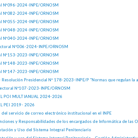
toral Nº096-2024-INPE/ORNOSM
toral Nº082-2024-INPE/ORNOSM
toral Nº055-2024-INPE/ORNOSM
toral Nº048-2024-INPE/ORNOSM
toral Nº040-2024-INPE/ORNOSM
irectoral Nº006-2024-INPE/ORNOSM
toral Nº153-2023-INPE/ORNOSM
toral Nº148-2023-INPE/ORNOSM
toral Nº147-2023-INPE/ORNOSM
esolución Presidencial Nº 178-2023-INPE/P "Normas que regulan la asi
Directoral Nº107-2023-INPE/ORNOSM
EL POI MULTIANUAL 2024-2026
L PEI 2019- 2026
l servicio de correo electrónico institucional en el INPE
iones y Responsabilidades de los encargados de Informática de las Of
ción y Uso del Sistema Integral Penitenciario