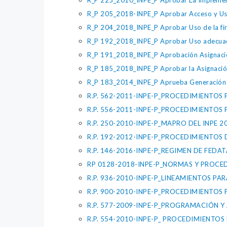
R_P 225_2010_INPE_P Aprobar La Implementac
R_P 205_2018-INPE_P Aprobar Acceso y Uso
R_P 204_2018_INPE_P Aprobar Uso de la firm
R_P 192_2018_INPE_P Aprobar Uso adecuad
R_P 191_2018_INPE_P Aprobación Asignación
R_P 185_2018_INPE_P Aprobar la Asignación 
R_P 183_2014_INPE_P Aprueba Generación y
R.P. 562-2011-INPE-P_PROCEDIMIENTO
R.P. 556-2011-INPE-P_PROCEDIMIENTO
R.P. 250-2010-INPE-P_MAPRO DEL INPE 2
R.P. 192-2012-INPE-P_PROCEDIMIENTOS
R.P. 146-2016-INPE-P_REGIMEN DE FEDAT
RP 0128-2018-INPE-P_NORMAS Y PROCED
R.P. 936-2010-INPE-P_LINEAMIENTOS P
R.P. 900-2010-INPE-P_PROCEDIMIENTO
R.P. 577-2009-INPE-P_PROGRAMACIÓN Y
R.P. 554-2010-INPE-P_ PROCEDIMIENTO