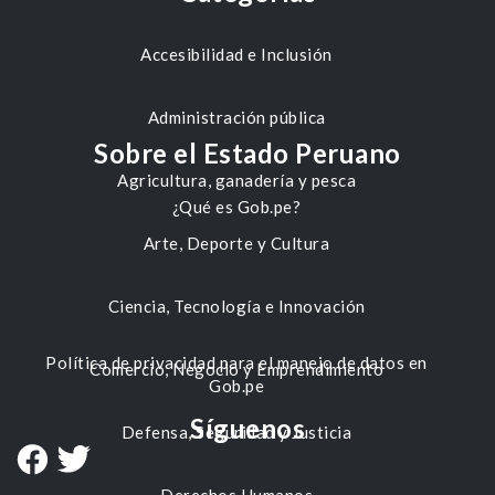
Accesibilidad e Inclusión
Administración pública
Sobre el Estado Peruano
Agricultura, ganadería y pesca
¿Qué es Gob.pe?
Arte, Deporte y Cultura
Ciencia, Tecnología e Innovación
Política de privacidad para el manejo de datos en
Comercio, Negocio y Emprendimiento
Gob.pe
Síguenos
Defensa, Seguridad y Justicia