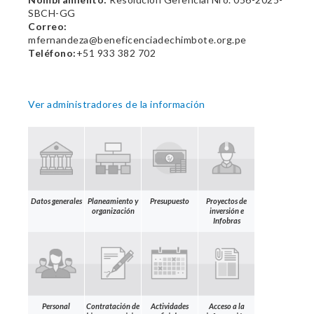
SBCH-GG
Correo:
mfernandeza@beneficenciadechimbote.org.pe
Teléfono:
+51 933 382 702
Ver administradores de la información
Datos generales
Planeamiento y
Presupuesto
Proyectos de
organización
inversión e
Infobras
Personal
Contratación de
Actividades
Acceso a la