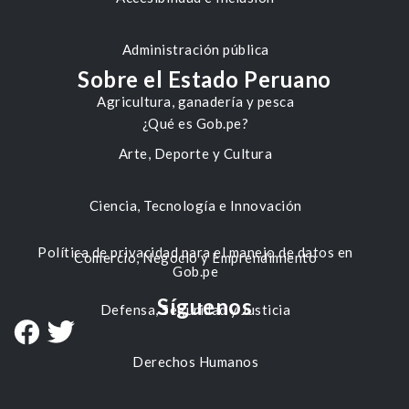
Administración pública
Sobre el Estado Peruano
Agricultura, ganadería y pesca
¿Qué es Gob.pe?
Arte, Deporte y Cultura
Ciencia, Tecnología e Innovación
Política de privacidad para el manejo de datos en
Comercio, Negocio y Emprendimiento
Gob.pe
Síguenos
Defensa, Seguridad y Justicia
Derechos Humanos