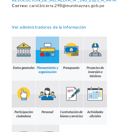
Correo:
carol.bicerra.298@munimaynas.gob.pe
Ver administradores de la información
Datos generales
Planeamiento y
Presupuesto
Proyectos de
organización
inversión e
Infobras
Participación
Personal
Contratación de
Actividades
ciudadana
bienes y servicios
oficiales