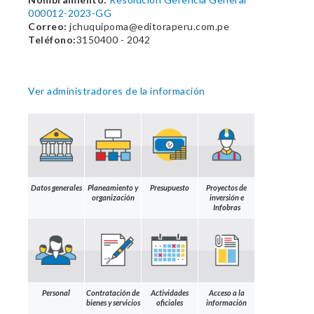
000012-2023-GG
Correo:
jchuquipoma@editoraperu.com.pe
Teléfono:
3150400 - 2042
Ver administradores de la información
Datos generales
Planeamiento y
Presupuesto
Proyectos de
organización
inversión e
Infobras
Personal
Contratación de
Actividades
Acceso a la
bienes y servicios
oficiales
información