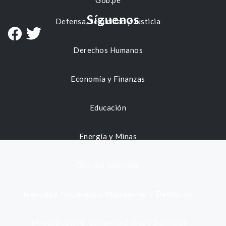
Gob.pe
Síguenos
Defensa, Seguridad y Justicia
Derechos Humanos
Economía y Finanzas
Educación
Energía y Minas
Gestión municipal
Identidad, Nacimiento, Matrimonio y Defunción
Infraestructura, Comunicaciones y Servicios