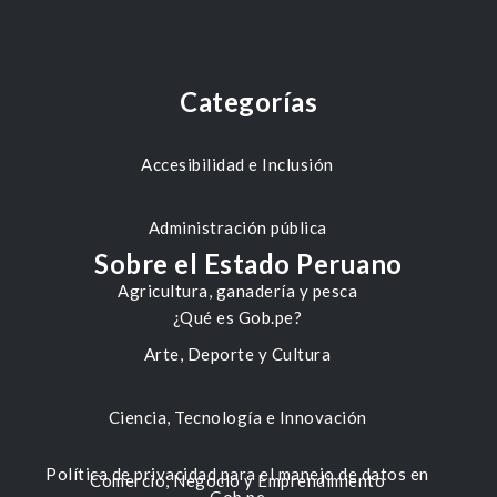
Categorías
Accesibilidad e Inclusión
Administración pública
Sobre el Estado Peruano
Agricultura, ganadería y pesca
¿Qué es Gob.pe?
Arte, Deporte y Cultura
Ciencia, Tecnología e Innovación
Política de privacidad para el manejo de datos en
Comercio, Negocio y Emprendimiento