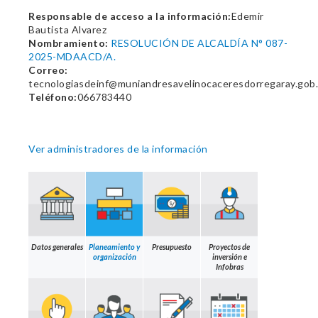
Responsable de acceso a la información:
Edemir
Bautista Alvarez
Nombramiento:
RESOLUCIÓN DE ALCALDÍA N° 087-
2025-MDAACD/A.
Correo:
tecnologiasdeinf@muniandresavelinocaceresdorregaray.gob
Teléfono:
066783440
Ver administradores de la información
Datos generales
Planeamiento y
Presupuesto
Proyectos de
organización
inversión e
Infobras