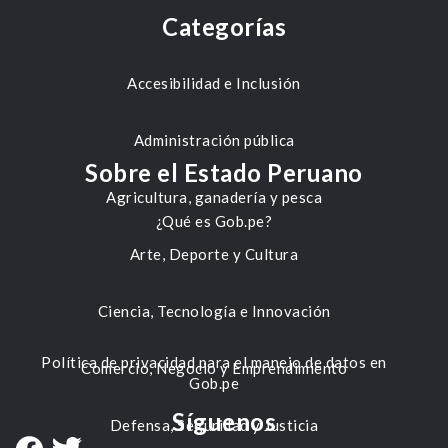
Categorías
Accesibilidad e Inclusión
Administración pública
Sobre el Estado Peruano
Agricultura, ganadería y pesca
¿Qué es Gob.pe?
Arte, Deporte y Cultura
Ciencia, Tecnología e Innovación
Política de privacidad para el manejo de datos en
Comercio, Negocio y Emprendimiento
Gob.pe
Síguenos
Defensa, Seguridad y Justicia