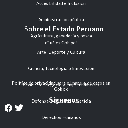
Accesibilidad e Inclusión
Administración pública
Sobre el Estado Peruano
Agricultura, ganadería y pesca
¿Qué es Gob.pe?
Arte, Deporte y Cultura
Ciencia, Tecnología e Innovación
Política de privacidad para el manejo de datos en
Comercio, Negocio y Emprendimiento
Gob.pe
Síguenos
Defensa, Seguridad y Justicia
Derechos Humanos