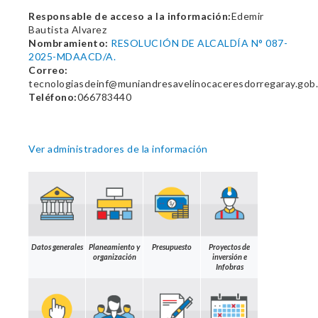
Responsable de acceso a la información:
Edemir
Bautista Alvarez
Nombramiento:
RESOLUCIÓN DE ALCALDÍA N° 087-
2025-MDAACD/A.
Correo:
tecnologiasdeinf@muniandresavelinocaceresdorregaray.gob
Teléfono:
066783440
Ver administradores de la información
Datos generales
Planeamiento y
Presupuesto
Proyectos de
organización
inversión e
Infobras