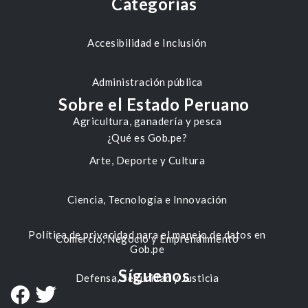
Categorías
Accesibilidad e Inclusión
Administración pública
Sobre el Estado Peruano
Agricultura, ganadería y pesca
¿Qué es Gob.pe?
Arte, Deporte y Cultura
Ciencia, Tecnología e Innovación
Política de privacidad para el manejo de datos en
Comercio, Negocio y Emprendimiento
Gob.pe
Síguenos
Defensa, Seguridad y Justicia