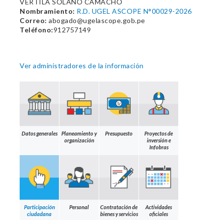
VERTILA SOLANO CAMACHO
Nombramiento:
R.D. UGEL ASCOPE N°00029-2026
Correo:
abogado@ugelascope.gob.pe
Teléfono:
912757149
Ver administradores de la información
Datos generales
Planeamiento y
Presupuesto
Proyectos de
organización
inversión e
Infobras
Participación
Personal
Contratación de
Actividades
ciudadana
bienes y servicios
oficiales