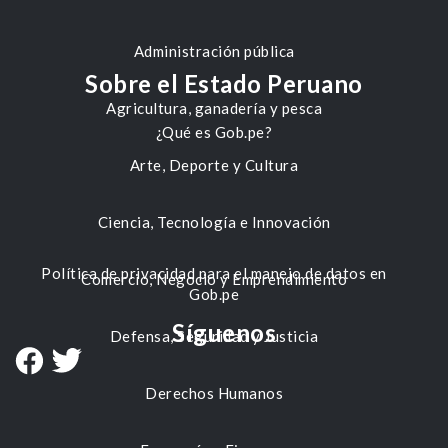
Administración pública
Sobre el Estado Peruano
Agricultura, ganadería y pesca
¿Qué es Gob.pe?
Arte, Deporte y Cultura
Ciencia, Tecnología e Innovación
Política de privacidad para el manejo de datos en
Comercio, Negocio y Emprendimiento
Gob.pe
Síguenos
Defensa, Seguridad y Justicia
Derechos Humanos