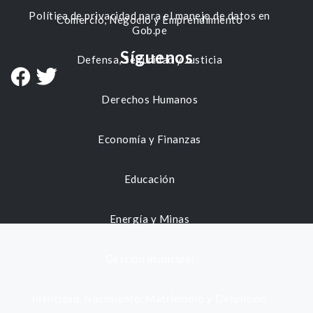
Política de privacidad para el manejo de datos en
Comercio, Negocio y Emprendimiento
Gob.pe
Síguenos
Defensa, Seguridad y Justicia
Derechos Humanos
Economía y Finanzas
Educación
Energía y Minas
Gestión municipal
Identidad, Nacimiento, Matrimonio y Defunción