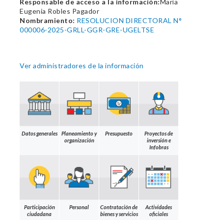
Responsable de acceso a la información:
María
Eugenia Robles Pagador
Nombramiento:
RESOLUCION DIRECTORAL N°
000006-2025-GRLL-GGR-GRE-UGELTSE
Ver administradores de la información
Datos generales
Planeamiento y
Presupuesto
Proyectos de
organización
inversión e
Infobras
Participación
Personal
Contratación de
Actividades
ciudadana
bienes y servicios
oficiales