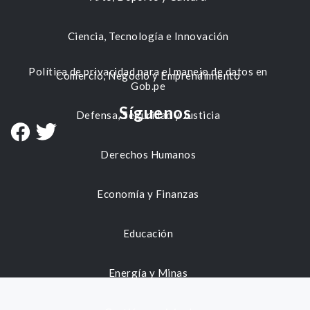
Ciencia, Tecnología e Innovación
Política de privacidad para el manejo de datos en
Comercio, Negocio y Emprendimiento
Gob.pe
Síguenos
Defensa, Seguridad y Justicia
Derechos Humanos
Economía y Finanzas
Educación
Energía y Minas