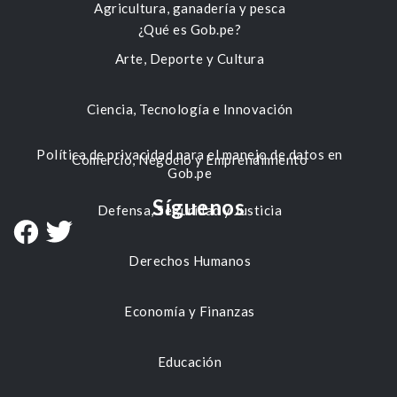
Agricultura, ganadería y pesca
¿Qué es Gob.pe?
Arte, Deporte y Cultura
Ciencia, Tecnología e Innovación
Política de privacidad para el manejo de datos en
Comercio, Negocio y Emprendimiento
Gob.pe
Síguenos
Defensa, Seguridad y Justicia
Derechos Humanos
Economía y Finanzas
Educación