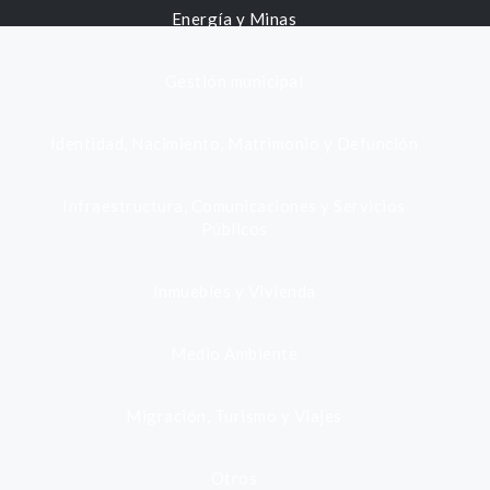
Energía y Minas
Gestión municipal
Identidad, Nacimiento, Matrimonio y Defunción
Infraestructura, Comunicaciones y Servicios
Públicos
Inmuebles y Vivienda
Medio Ambiente
Migración, Turismo y Viajes
Otros