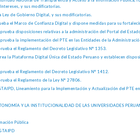
toridad Nacional de Transparencia y Acceso a la Información Pública, 
Intereses, y sus modificatorias.
 Ley de Gobierno Digital, y sus modificatorias.
ba el Marco de Confianza Digital y dispone medidas para su fortalecim
eba disposiciones relativas a la administración del Portal del Estad
eba la implementación del PTE en las Entidades de la Administración
ueba el Reglamento del Decreto Legislativo N° 1353.
la Plataforma Digital Única del Estado Peruano y establecen disposic
ueba el Reglamento del Decreto Legislativo N° 1412.
ueba el Reglamento de la Ley N° 27806.
IPD, Lineamiento para la Implementación y Actualización del PTE en l
AUTONOMÍA Y LA INSTITUCIONALIDAD DE LAS UNIVERSIDADES PERUA
mación Pública
DGTAIPD