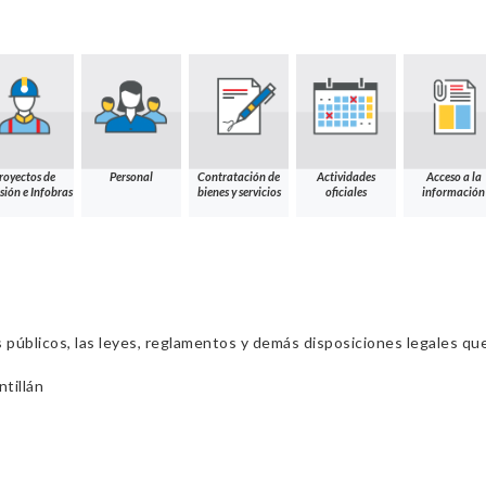
royectos de
Personal
Contratación de
Actividades
Acceso a la
sión e Infobras
bienes y servicios
oficiales
información
s públicos, las leyes, reglamentos y demás disposiciones legales qu
tillán