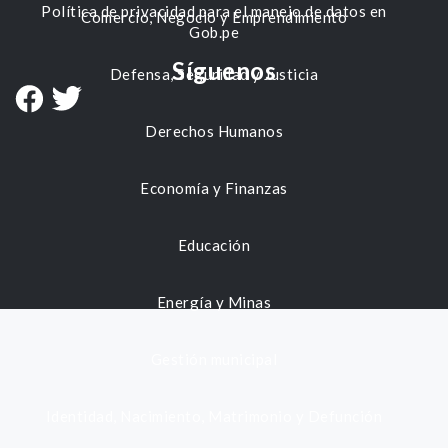
Política de privacidad para el manejo de datos en
Comercio, Negocio y Emprendimiento
Gob.pe
Síguenos
Defensa, Seguridad y Justicia
Derechos Humanos
Economía y Finanzas
Educación
Energía y Minas
Gestión municipal
Identidad, Nacimiento, Matrimonio y Defunción