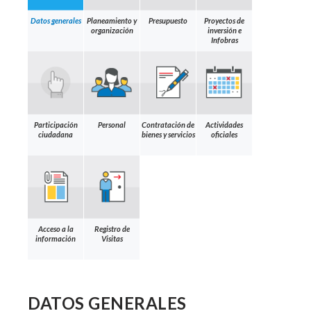
Datos generales
Planeamiento y
Presupuesto
Proyectos de
organización
inversión e
Infobras
Participación
Personal
Contratación de
Actividades
ciudadana
bienes y servicios
oficiales
Acceso a la
Registro de
información
Visitas
DATOS GENERALES