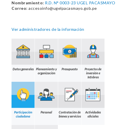
Nombramiento:
R.D. N° 0003-23 UGEL PACASMAYO
Correo:
accesoinfo@ugelpacasmayo.gob.pe
Ver administradores de la información
Datos generales
Planeamiento y
Presupuesto
Proyectos de
organización
inversión e
Infobras
Participación
Personal
Contratación de
Actividades
ciudadana
bienes y servicios
oficiales