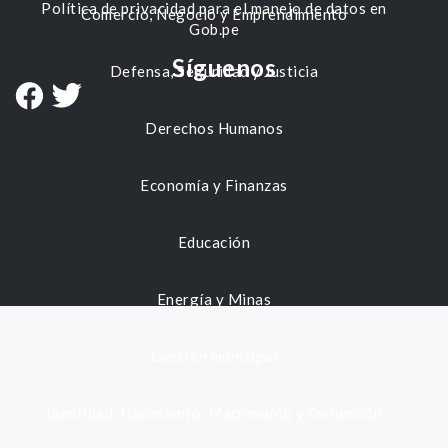
Política de privacidad para el manejo de datos en
Comercio, Negocio y Emprendimiento
Gob.pe
Síguenos
Defensa, Seguridad y Justicia
Derechos Humanos
Economía y Finanzas
Educación
Energía y Minas
Gestión municipal
Identidad, Nacimiento, Matrimonio y Defunción