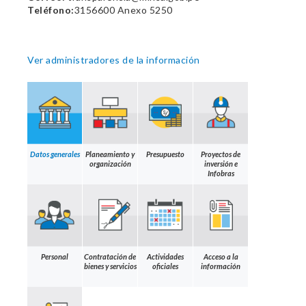
Teléfono:
3156600 Anexo 5250
Ver administradores de la información
Datos generales
Planeamiento y
Presupuesto
Proyectos de
organización
inversión e
Infobras
Personal
Contratación de
Actividades
Acceso a la
bienes y servicios
oficiales
información