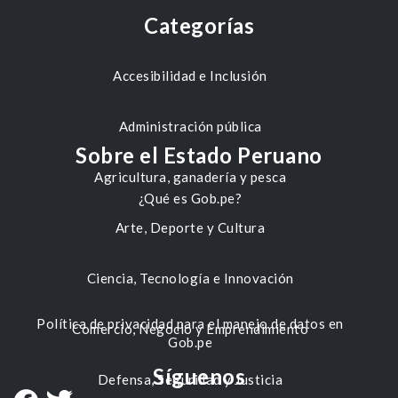
Categorías
Accesibilidad e Inclusión
Administración pública
Sobre el Estado Peruano
Agricultura, ganadería y pesca
¿Qué es Gob.pe?
Arte, Deporte y Cultura
Ciencia, Tecnología e Innovación
Política de privacidad para el manejo de datos en
Comercio, Negocio y Emprendimiento
Gob.pe
Síguenos
Defensa, Seguridad y Justicia