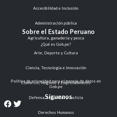
Accesibilidad e Inclusión
Administración pública
Sobre el Estado Peruano
Agricultura, ganadería y pesca
¿Qué es Gob.pe?
Arte, Deporte y Cultura
Ciencia, Tecnología e Innovación
Política de privacidad para el manejo de datos en
Comercio, Negocio y Emprendimiento
Gob.pe
Síguenos
Defensa, Seguridad y Justicia
Derechos Humanos