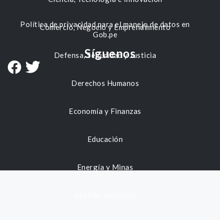
Política de privacidad para el manejo de datos en
Comercio, Negocio y Emprendimiento
Gob.pe
Síguenos
Defensa, Seguridad y Justicia
Derechos Humanos
Economía y Finanzas
Educación
Energía y Minas
Gestión municipal