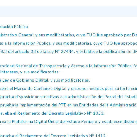
mación Pública
istrativo General, y sus modificatorias, cuyo TUO fue aprobado por
so a la Información Pública, y sus modificatorias, cuyo TUO fue apro
.3 del artículo 38 de la Ley N° 27444, y establece la publicación de div
toridad Nacional de Transparencia y Acceso a la Información Pública, 
Intereses, y sus modificatorias.
 Ley de Gobierno Digital, y sus modificatorias.
ba el Marco de Confianza Digital y dispone medidas para su fortalecim
eba disposiciones relativas a la administración del Portal del Estad
eba la implementación del PTE en las Entidades de la Administración
ueba el Reglamento del Decreto Legislativo N° 1353.
la Plataforma Digital Única del Estado Peruano y establecen disposic
ueba el Reglamento del Decreto Legislativo N° 1412.