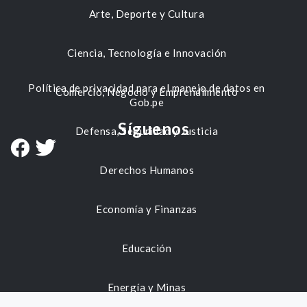
Arte, Deporte y Cultura
Ciencia, Tecnología e Innovación
Política de privacidad para el manejo de datos en
Comercio, Negocio y Emprendimiento
Gob.pe
Síguenos
Defensa, Seguridad y Justicia
Derechos Humanos
Economía y Finanzas
Educación
Energía y Minas