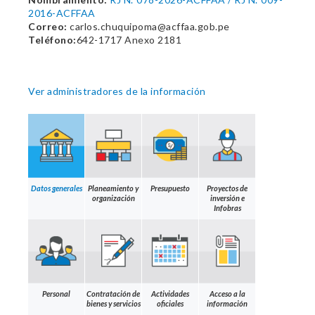
2016-ACFFAA
Correo:
carlos.chuquipoma@acffaa.gob.pe
Teléfono:
642-1717 Anexo 2181
Ver administradores de la información
Datos generales
Planeamiento y
Presupuesto
Proyectos de
organización
inversión e
Infobras
Personal
Contratación de
Actividades
Acceso a la
bienes y servicios
oficiales
información