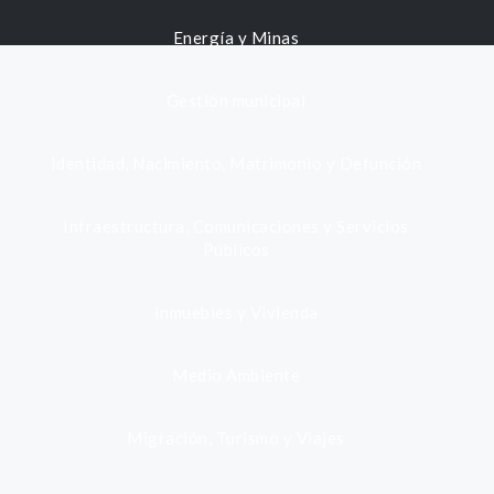
Energía y Minas
Gestión municipal
Identidad, Nacimiento, Matrimonio y Defunción
Infraestructura, Comunicaciones y Servicios
Públicos
Inmuebles y Vivienda
Medio Ambiente
Migración, Turismo y Viajes