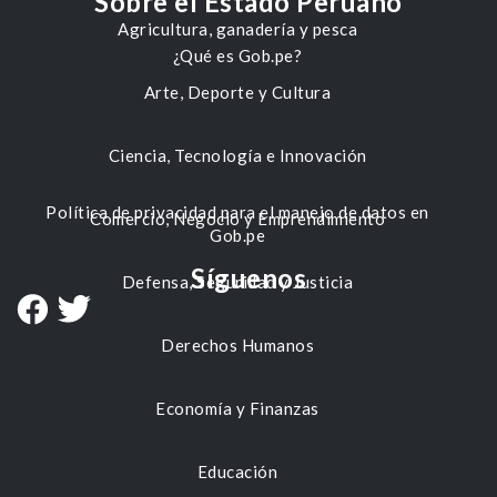
Sobre el Estado Peruano
Agricultura, ganadería y pesca
¿Qué es Gob.pe?
Arte, Deporte y Cultura
Ciencia, Tecnología e Innovación
Política de privacidad para el manejo de datos en
Comercio, Negocio y Emprendimiento
Gob.pe
Síguenos
Defensa, Seguridad y Justicia
Derechos Humanos
Economía y Finanzas
Educación