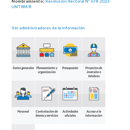
Nombramiento:
Resolución Rectoral Nº 078-2023-
UNTRM/R
Ver administradores de la información
Datos generales
Planeamiento y
Presupuesto
Proyectos de
organización
inversión e
Infobras
Personal
Contratación de
Actividades
Acceso a la
bienes y servicios
oficiales
información