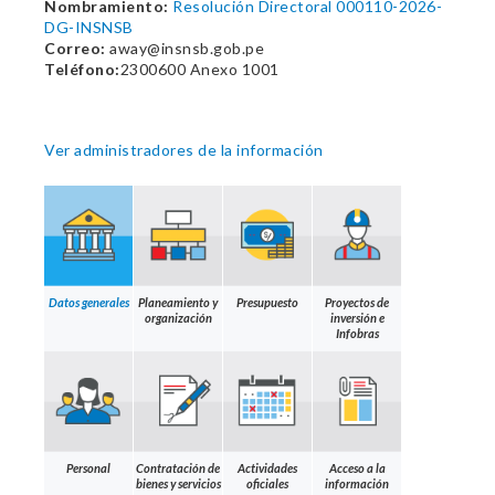
Nombramiento:
Resolución Directoral 000110-2026-
DG-INSNSB
Correo:
away@insnsb.gob.pe
Teléfono:
2300600 Anexo 1001
Ver administradores de la información
Datos generales
Planeamiento y
Presupuesto
Proyectos de
organización
inversión e
Infobras
Personal
Contratación de
Actividades
Acceso a la
bienes y servicios
oficiales
información