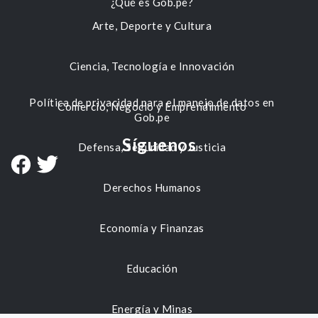
¿Qué es Gob.pe?
Arte, Deporte y Cultura
Ciencia, Tecnología e Innovación
Política de privacidad para el manejo de datos en
Comercio, Negocio y Emprendimiento
Gob.pe
Síguenos
Defensa, Seguridad y Justicia
Derechos Humanos
Economía y Finanzas
Educación
Energía y Minas