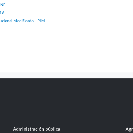
UNF
016
ucional Modificado - PIM
Administración pública
Agr