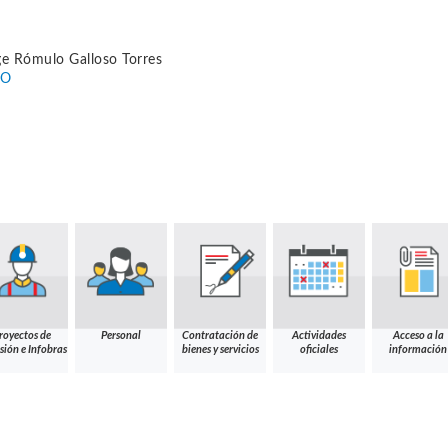
ge Rómulo Galloso Torres
CO
royectos de
Personal
Contratación de
Actividades
Acceso a la
sión e Infobras
bienes y servicios
oficiales
información