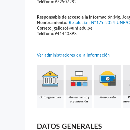
Teléfono:
972507282
Responsable de acceso a la información:
Mg. Jor
Nombramiento:
Resolución N°179-2024-UNF/
Correo:
jgallosot@unf.edu.pe
Teléfono:
941440893
Ver administradores de la información
Datos generales
Planeamiento y
Presupuesto
P
organización
inver
DATOS GENERALES