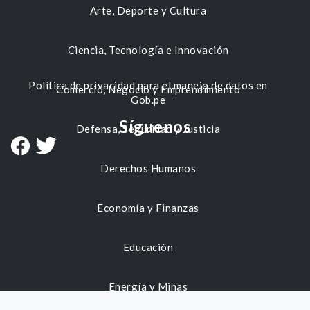
Arte, Deporte y Cultura
Ciencia, Tecnología e Innovación
Política de privacidad para el manejo de datos en
Comercio, Negocio y Emprendimiento
Gob.pe
Síguenos
Defensa, Seguridad y Justicia
Derechos Humanos
Economía y Finanzas
Educación
Energía y Minas