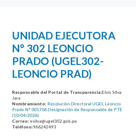
UNIDAD EJECUTORA
N° 302 LEONCIO
PRADO (UGEL302-
LEONCIO PRAD)
Responsable del Portal de Transparencia:
Elvis Silva
Jara
Nombramiento:
Resolución Directoral UGEL Leoncio
Prado N° 001706 Designación de Responsable de PTE
(10/04/2026)
Correo:
esilva@ugel302.gob.pe
Teléfono:
966242493