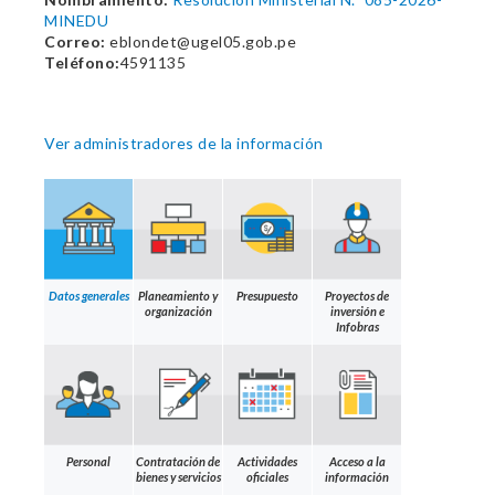
MINEDU
Correo:
eblondet@ugel05.gob.pe
Teléfono:
4591135
Ver administradores de la información
Datos generales
Planeamiento y
Presupuesto
Proyectos de
organización
inversión e
Infobras
Personal
Contratación de
Actividades
Acceso a la
bienes y servicios
oficiales
información