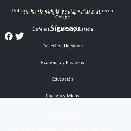
Política de privacidad para el manejo de datos en
Comercio, Negocio y Emprendimiento
Gob.pe
Síguenos
Defensa, Seguridad y Justicia
Derechos Humanos
Economía y Finanzas
Educación
Energía y Minas
Gestión municipal
Identidad, Nacimiento, Matrimonio y Defunción