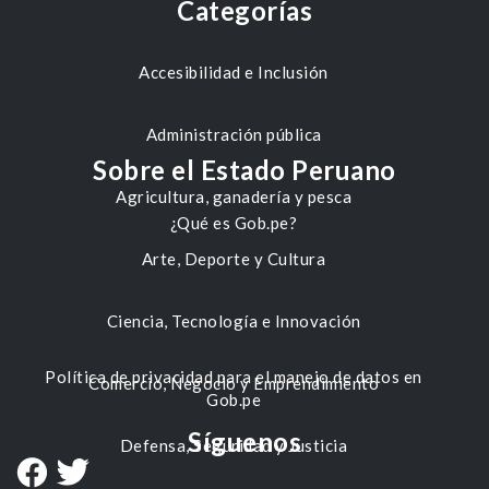
Categorías
Accesibilidad e Inclusión
Administración pública
Sobre el Estado Peruano
Agricultura, ganadería y pesca
¿Qué es Gob.pe?
Arte, Deporte y Cultura
Ciencia, Tecnología e Innovación
Política de privacidad para el manejo de datos en
Comercio, Negocio y Emprendimiento
Gob.pe
Síguenos
Defensa, Seguridad y Justicia