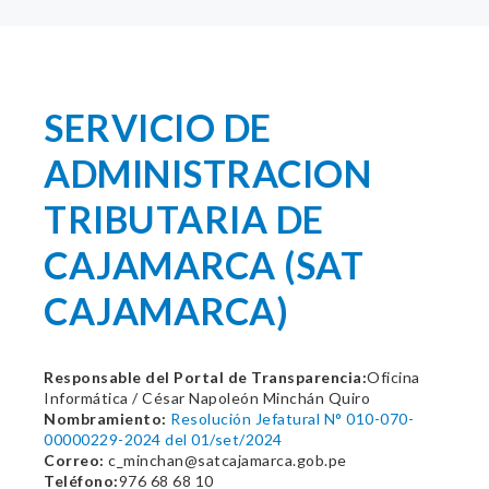
SERVICIO DE
ADMINISTRACION
TRIBUTARIA DE
CAJAMARCA (SAT
CAJAMARCA)
Responsable del Portal de Transparencia:
Oficina
Informática / César Napoleón Minchán Quiro
Nombramiento:
Resolución Jefatural N° 010-070-
00000229-2024 del 01/set/2024
Correo:
c_minchan@satcajamarca.gob.pe
Teléfono:
976 68 68 10