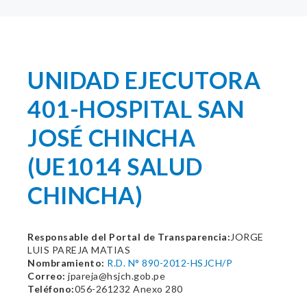
UNIDAD EJECUTORA
401-HOSPITAL SAN
JOSÉ CHINCHA
(UE1014 SALUD
CHINCHA)
Responsable del Portal de Transparencia:
JORGE
LUIS PAREJA MATIAS
Nombramiento:
R.D. N° 890-2012-HSJCH/P
Correo:
jpareja@hsjch.gob.pe
Teléfono:
056-261232 Anexo 280