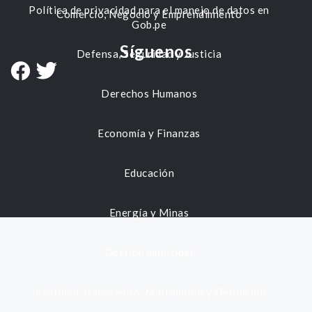
Política de privacidad para el manejo de datos en
Comercio, Negocio y Emprendimiento
Gob.pe
Síguenos
Defensa, Seguridad y Justicia
Derechos Humanos
Economía y Finanzas
Educación
Energía y Minas
Gestión municipal
Identidad, Nacimiento, Matrimonio y Defunción