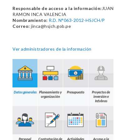
Responsable de acceso a la información:
JUAN
RAMON INCA VALENCIA
Nombramiento:
R.D. N°063-2012-HSJCH/P
Correo:
jinca@hsjch.gob.pe
Ver administradores de la información
Datos generales
Planeamiento y
Presupuesto
Proyectos de
organización
inversión e
Infobras
Personal
Contratación de
Actividades
Acceso a la