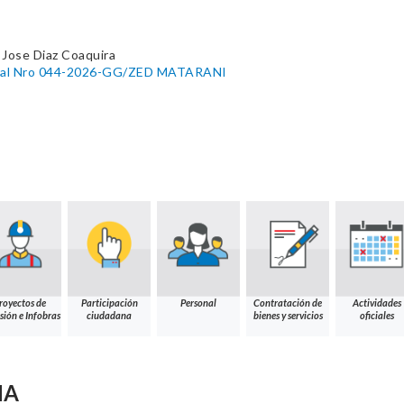
 Jose Diaz Coaquira
eral Nro 044-2026-GG/ZED MATARANI
royectos de
Participación
Personal
Contratación de
Actividades
sión e Infobras
ciudadana
bienes y servicios
oficiales
NA