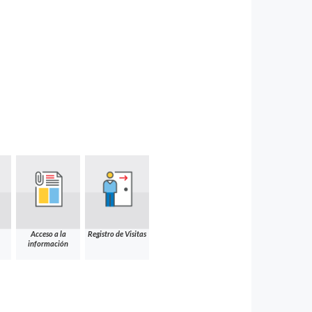
Acceso a la
Registro de Visitas
información