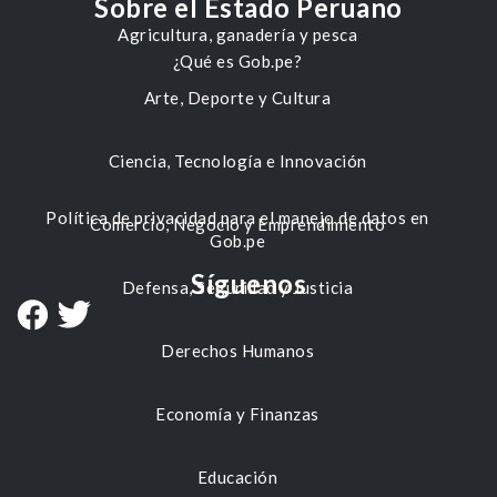
Sobre el Estado Peruano
Agricultura, ganadería y pesca
¿Qué es Gob.pe?
Arte, Deporte y Cultura
Ciencia, Tecnología e Innovación
Política de privacidad para el manejo de datos en
Comercio, Negocio y Emprendimiento
Gob.pe
Síguenos
Defensa, Seguridad y Justicia
Derechos Humanos
Economía y Finanzas
Educación