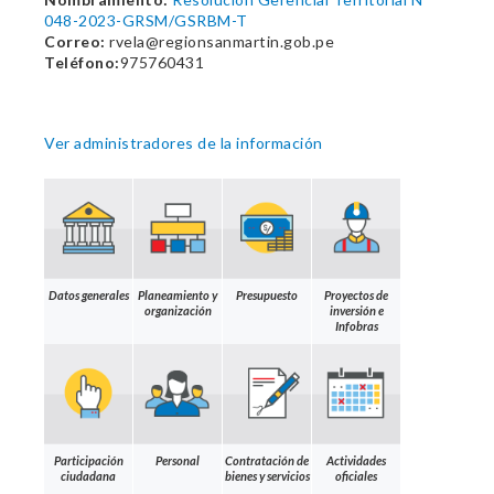
048-2023-GRSM/GSRBM-T
Correo:
rvela@regionsanmartin.gob.pe
Teléfono:
975760431
Ver administradores de la información
Datos generales
Planeamiento y
Presupuesto
Proyectos de
organización
inversión e
Infobras
Participación
Personal
Contratación de
Actividades
ciudadana
bienes y servicios
oficiales