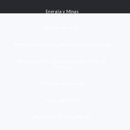
Energía y Minas
Gestión municipal
Identidad, Nacimiento, Matrimonio y Defunción
Infraestructura, Comunicaciones y Servicios
Públicos
Inmuebles y Vivienda
Medio Ambiente
Migración, Turismo y Viajes