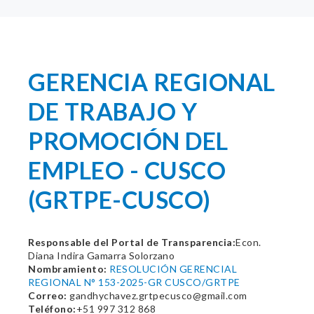
GERENCIA REGIONAL
DE TRABAJO Y
PROMOCIÓN DEL
EMPLEO - CUSCO
(GRTPE-CUSCO)
Responsable del Portal de Transparencia:
Econ.
Diana Indira Gamarra Solorzano
Nombramiento:
RESOLUCIÓN GERENCIAL
REGIONAL N° 153-2025-GR CUSCO/GRTPE
Correo:
gandhychavez.grtpecusco@gmail.com
Teléfono:
+51 997 312 868