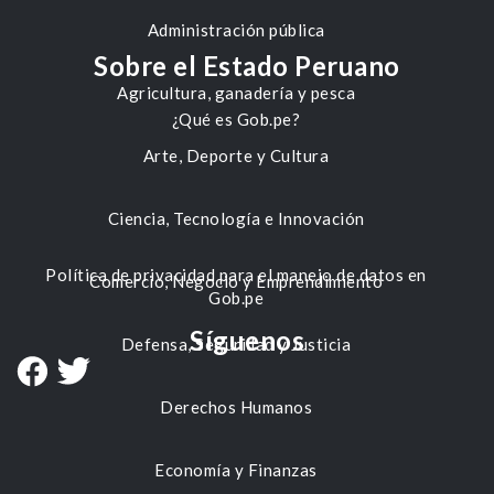
Administración pública
Sobre el Estado Peruano
Agricultura, ganadería y pesca
¿Qué es Gob.pe?
Arte, Deporte y Cultura
Ciencia, Tecnología e Innovación
Política de privacidad para el manejo de datos en
Comercio, Negocio y Emprendimiento
Gob.pe
Síguenos
Defensa, Seguridad y Justicia
Derechos Humanos
Economía y Finanzas