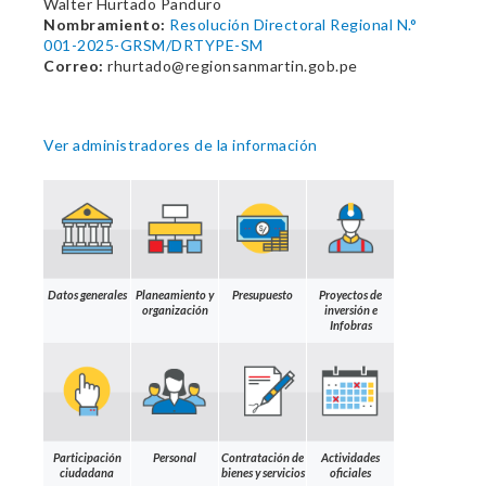
Walter Hurtado Panduro
Nombramiento:
Resolución Directoral Regional N.°
001-2025-GRSM/DRTYPE-SM
Correo:
rhurtado@regionsanmartin.gob.pe
Ver administradores de la información
Datos generales
Planeamiento y
Presupuesto
Proyectos de
organización
inversión e
Infobras
Participación
Personal
Contratación de
Actividades
ciudadana
bienes y servicios
oficiales