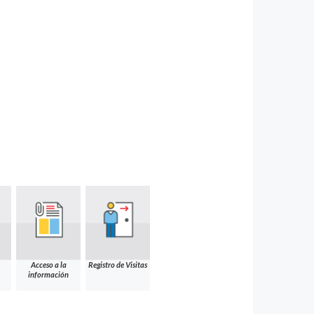
Acceso a la
Registro de Visitas
información