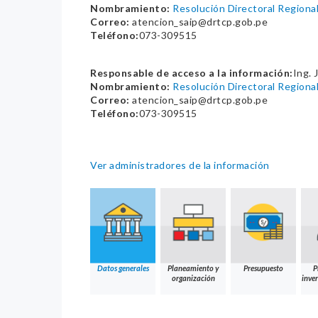
Nombramiento:
Resolución Directoral Regio
Correo:
atencion_saip@drtcp.gob.pe
Teléfono:
073-309515
Responsable de acceso a la información:
Ing. 
Nombramiento:
Resolución Directoral Regio
Correo:
atencion_saip@drtcp.gob.pe
Teléfono:
073-309515
Ver administradores de la información
Datos generales
Planeamiento y
Presupuesto
P
organización
inver