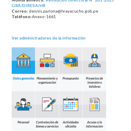
GRA/DIRESA/HR
Correo:
dennis.pariona@hrayacucho.gob.pe
Teléfono:
Anexo-1661
Ver administradores de la información
Datos generales
Planeamiento y
Presupuesto
Proyectos de
organización
inversión e
Infobras
Personal
Contratación de
Actividades
Acceso a la
bienes y servicios
oficiales
información