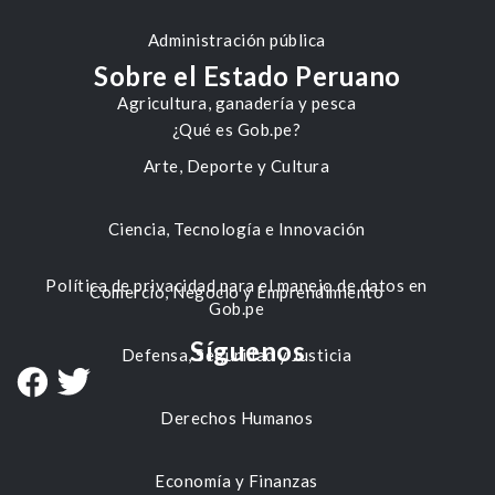
Administración pública
Sobre el Estado Peruano
Agricultura, ganadería y pesca
¿Qué es Gob.pe?
Arte, Deporte y Cultura
Ciencia, Tecnología e Innovación
Política de privacidad para el manejo de datos en
Comercio, Negocio y Emprendimiento
Gob.pe
Síguenos
Defensa, Seguridad y Justicia
Derechos Humanos
Economía y Finanzas