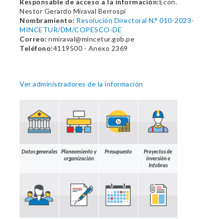
Responsable de acceso a la información:
Econ.
Nestor Gerardo Miraval Berrospi
Nombramiento:
Resolución Directoral N.° 010-2023-
MINCETUR/DM/COPESCO-DE
Correo:
nmiraval@mincetur.gob.pe
Teléfono:
4119500 - Anexo 2369
Ver administradores de la información
Datos generales
Planeamiento y
Presupuesto
Proyectos de
organización
inversión e
Infobras